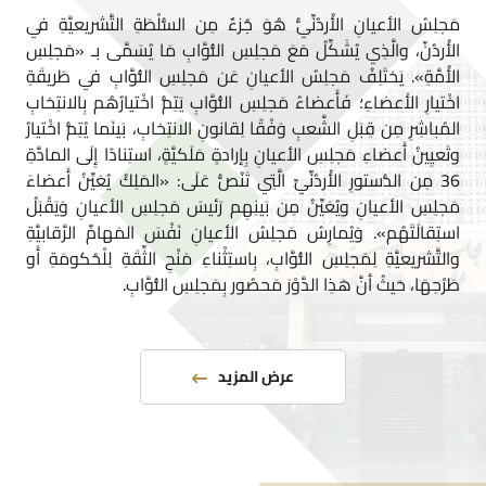
مَجلِسُ الأعيانِ الأُردُنِّيُّ هُوَ جُزءٌ مِن السُّلْطَةِ التَّشريعيَّةِ في
الأُردُنِّ، والَّذِي يُشَكِّلُ مَعَ مَجلِسِ النُّوَّابِ مَا يُسَمَّى بـ «مَجلِسِ
الأُمَّةِ». يَختَلِفُ مَجلِسُ الأعيانِ عَن مَجلِسِ النُّوَّابِ في طَريقَةِ
اخْتيارِ الأَعضاءِ؛ فَأَعضاءُ مَجلِسِ النُّوَّابِ يَتِمُّ اخْتيارُهُم بِالانتِخابِ
المُباشِرِ مِن قِبَلِ الشَّعبِ وَفْقًا لِقانونِ الانتِخابِ، بَينَما يُتِمُّ اخْتيارُ
وتَعيِينُ أَعضاءِ مَجلِسِ الأعيانِ بِإرادةٍ مَلَكيَّةٍ، استِنادًا إِلَى المادَّةِ
36 مِن الدُّستورِ الأُردُنِّيِّ الَّتِي تَنُصُّ عَلَى: «المَلِكُ يُعَيِّنُ أَعضاءَ
مَجلِسِ الأعيانِ ويُعَيِّنُ مِن بَينِهِم رَئيسَ مَجلِسِ الأعيانِ وَيَقْبَلُ
استِقالَتَهُم». وَيُمارِسُ مَجلِسُ الأعيانِ نَفْسَ المَهامِّ الرَّقابيَّةِ
والتَّشريعيَّةِ لِمَجلِسِ النُّوَّابِ، بِاستِثْناءِ مَنْحِ الثِّقَةِ لِلْحُكومَةِ أَو
طَرْحِهَا، حَيثُ أنَّ هَذِا الدَّوْرَ مَحصُور بِمَجلِسِ النُّوَّابِ.
عرض المزيد