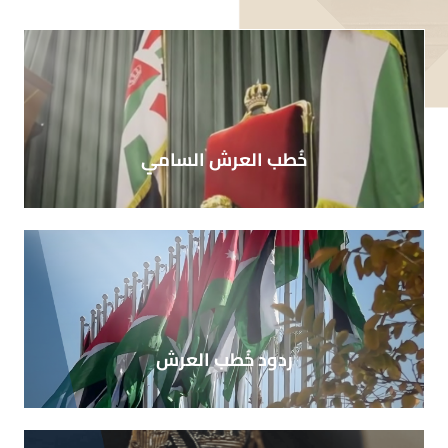
خُطب العرش السامي
ردود خُطب العرش