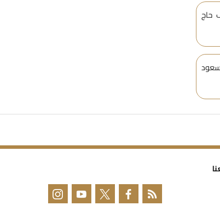
 حاج
سعود
نا